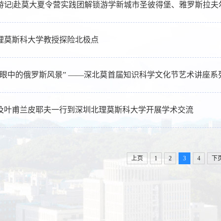
游记|赴莫大夏令营实践团解锁游学新城市圣彼得堡、雅罗斯拉夫
理莫斯科大学教授探险北极点
家眼中的俄罗斯风景” ——深北莫首届知识科学文化节艺术讲座系
及叶甫兰皮耶夫一行到深圳北理莫斯科大学开展学术交流
上页
1
2
3
4
下