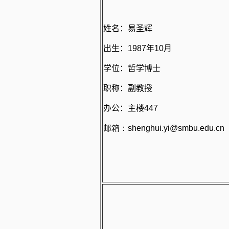
姓名：易圣辉
出生：
1987
年
10
月
学位：哲学博士
职称：副教授
办公：主楼
447
邮箱：shenghui.yi@smbu.edu.cn