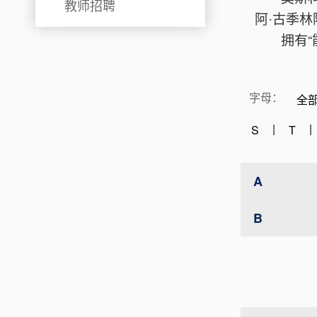
教师招聘
阿
古季林
·
拥有
字母：
全
|
|
S
T
A
B