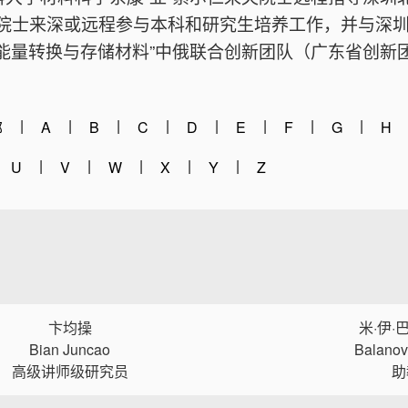
院士来深或远程参与本科和研究生培养工作，并与深
“能量转换与存储材料”中俄联合创新团队（广东省创新
|
|
|
|
|
|
|
|
A
B
C
D
E
F
G
H
部
|
|
|
|
|
U
V
W
X
Y
Z
卞均操
米·伊·
Bian Juncao
Balanov
高级讲师级研究员
助