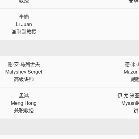
教授
兼职
李娟
Li Juan
兼职副教授
谢·安·马列舍夫
德·米
Malyshev Sergei
Mazur 
高级讲师
副
孟鸿
伊·尤·米
Meng Hong
Myasnik
兼职教授
讲