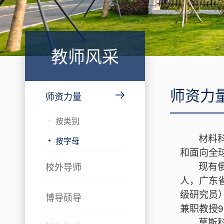
教师风采
师资力
师资力量
按类别
材料
按字母
和面向全
现有
校外导师
人，广东
级研究员
博导硕导
兼职教授
9
莫斯