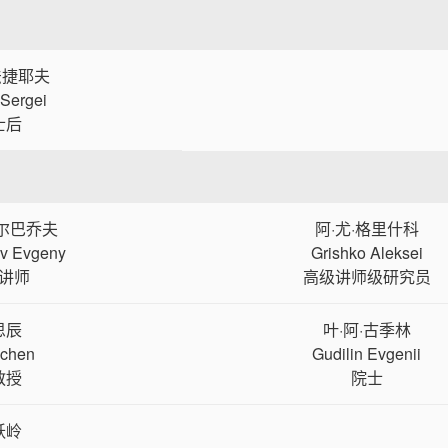
法捷耶夫
 Sergei
士后
戈尔巴乔夫
阿·尤·格里什科
v Evgeny
Grishko Aleksei
讲师
高级讲师级研究员
思辰
叶·阿·古季林
ichen
Gudilin Evgenii
教授
院士
跃岭