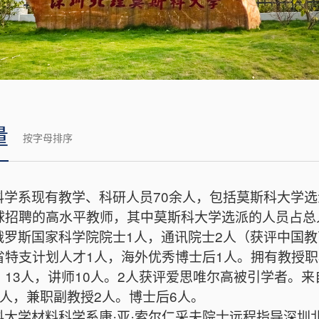
量
按字母排序
科学系现有教学、科研人员
70
余人，包括莫斯科大学选
球招聘的高水平教师，其中莫斯科大学选派的人员占总
俄罗斯国家科学院院士
1
人，通讯院士
2
人（获评中国教
省特支计划人才
1
人，海外优秀博士后
1
人。拥有教授职
）
13
人，讲师
10
人。
2
人获评爱思唯尔高被引学者。来
人，
兼职副教授
2
人
。博士后6人。
科大学材料科学系康
亚
索尔仁采夫院士远程指导深圳
·
·