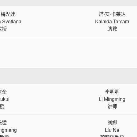
卡梅涅娃
塔·安·卡莱达
 Svetlana
Kalaida Tamara
教授
助教
树奎
李明明
hukui
Li Mingming
授
讲师
长猛
刘娜
angmeng
Liu Na