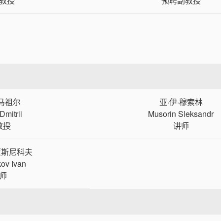
教授
预聘副教授
·马祖尔
亚·伊·穆索林
Dmitrii
Musorin Sleksandr
教授
讲师
亚斯尼科夫
ov Ivan
师