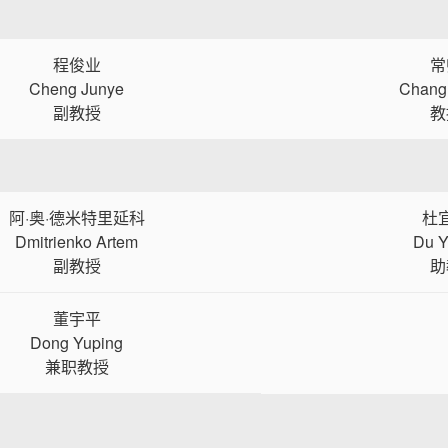
程俊业
常
Cheng Junye
Chang
副教授
教
阿·奥·德米特里延科
杜
Dmitrienko Artem
Du Y
副教授
助
董宇平
Dong Yuping
兼职教授