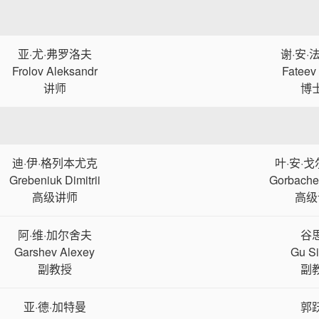
亚·尤·弗罗洛夫
谢·安·
Frolov Aleksandr
Fateev
讲师
博
迪·伊·格列本尤克
叶·安·
Grebeniuk Dimitrii
Gorbache
高级讲师
高级
阿·维·加尔舍夫
谷
Garshev Alexey
Gu S
副教授
副
亚·德·加特曼
郭