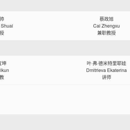
帅
蔡政旭
 Shuai
Cai Zhengxu
授
兼职教授
宜坤
叶·弗·德米特里耶娃
ikun
Dmitrieva Ekaterina
教
讲师