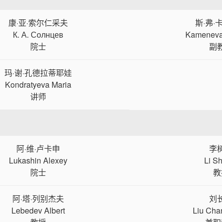
康·亚·索尔仁采夫
斯·弗·
К. А. Солнцев
Kameneva
院士
副
玛·谢·孔德拉蒂耶娃
Kondratyeva Maria
讲师
阿·维·卢卡申
李
Lukashin Alexey
Li S
院士
教
阿·塔·列别杰夫
刘
Lebedev Albert
Liu Ch