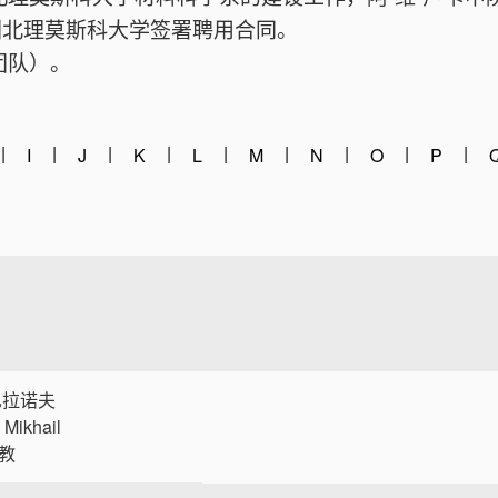
圳北理莫斯科大学签署聘用合同。
团队）。
|
|
|
|
|
|
|
|
|
I
J
K
L
M
N
O
P
巴拉诺夫
 Mikhail
教