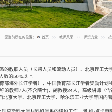
您当前所在的位置：
首页
>>
教师风采
>>
师资力量
>>
按
派的教职人员（长聘人员和流动人员）、北京理工大
人数的
50%
以上。
育部海外长江学者），中国教育部长江学者奖励计划
称的教师
7
人
(
不含院士
)
，副教授
24
人，高级讲师（含
自北京大学、北京理工大学、哈尔滨工业大学等国内
北理莫斯科大学材料科学系的建设工作，阿
维
卢卡申
·
·