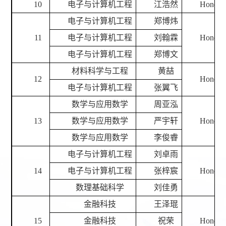
10
电子与计算机工程
江浩然
Honorab
电子与计算机工程
郑博炜
11
电子与计算机工程
刘翰霖
Honorab
电子与计算机工程
郑博文
材料科学与工程
黄喆
12
Honorab
电子与计算机工程
张翼飞
数学与应用数学
周亚泓
13
数学与应用数学
严宇轩
Honorab
数学与应用数学
李俊睿
电子与计算机工程
刘卓雨
14
电子与计算机工程
张梓宸
Honorab
数理基础科学
刘佳勇
金融科技
王泽琨
15
金融科技
祝荣
Honorab