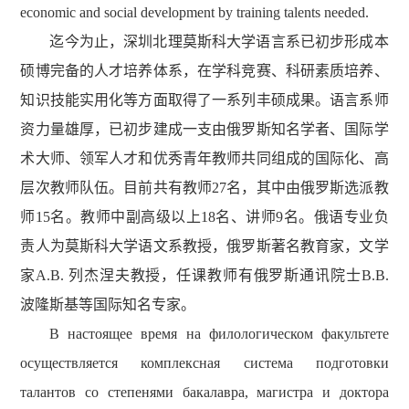
economic and social development by training talents needed.
迄今为止，深圳北理莫斯科大学语言系已初步形成本
硕博完备的人才培养体系，在学科竞赛、科研素质培养、
知识技能实用化等方面取得了一系列丰硕成果。语言系师
资力量雄厚，已初步建成一支由俄罗斯知名学者、国际学
术大师、领军人才和优秀青年教师共同组成的国际化、高
层次教师队伍。目前共有教师
27
名，其中由俄罗斯
选派教
师
1
5
名
。
教师中
副高级以上
18
名
、讲师
9
名
。俄语专业负
责人为莫斯科大学语文系教授，俄罗斯著名教育家，文学
家
А
.В.
列杰涅夫教授，任课教师有俄罗斯通讯院士
В
.В.
波隆斯基
等国际知名专家。
В настоящее время на филологическом факультете
осуществляется комплексная система подготовки
талантов со степенями бакалавра, магистра и доктора