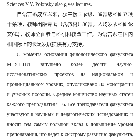
Sciences V.V. Polonsky also gives lectures.
自语言系成立以来，获中俄国家级、省部级科研立项
十余项，教师出版专著（含教材）
80
部，人均发表科研论
文
6
篇，教师全面参与科研和教改工作，为语言系在国内
和国际上的长足发展提供有力支持。
С момента основания филологического факультета
МГУ-ППИ запущено более десяти научно-
исследовательских проектов на национальном и
провинциальном уровнях, опубликовано 80 монографий
и учебных пособий. Среднее количество научных статей
каждого преподавателя – 6. Все преподаватели факультета
участвуют в научных и педагогических исследованиях и
вносят тем самым большой вклад в повышение уровня
преподавания, что ведёт к быстрому развитию
факультета,