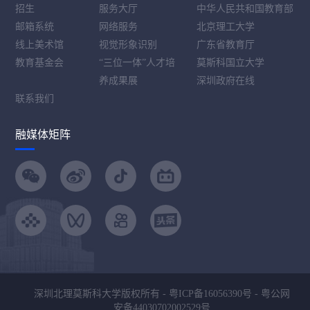
招生
服务大厅
中华人民共和国教育部
邮箱系统
网络服务
北京理工大学
线上美术馆
视觉形象识别
广东省教育厅
教育基金会
“三位一体”人才培
莫斯科国立大学
养成果展
深圳政府在线
联系我们
融媒体矩阵
深圳北理莫斯科大学版权所有 -
粤ICP备16056390号
-
粤公网
安备44030702002529号