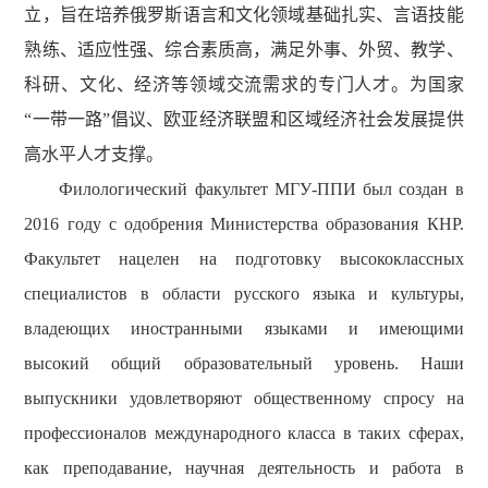
立，旨在培养俄罗斯语言和文化领域基础扎实、言语技能
熟练、适应性强、综合素质高，满足外事、外贸、教学、
科研、文化、经济等领域交流需求的专门人才。为国家
“一带一路”倡议、欧亚经济联盟和区域经济社会发展提供
高水平人才支撑。
Филологический факультет МГУ-ППИ был создан в
2016 году с одобрения Министерства образования КНР.
Факультет нацелен на подготовку высококлассных
специалистов в области русского языка и культуры,
владеющих иностранными языками и имеющими
высокий общий образовательный уровень. Наши
выпускники удовлетворяют общественному спросу на
профессионалов международного класса в таких сферах,
как преподавание, научная деятельность и работа в