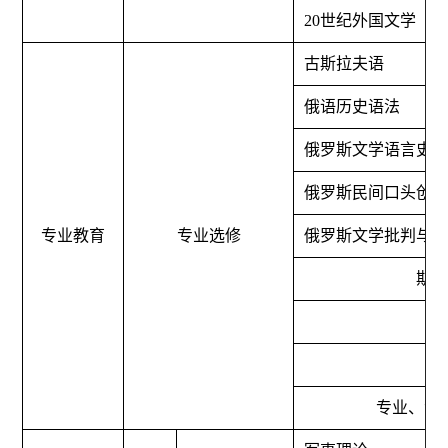
20
世纪外国文学
古斯拉夫语
俄语历史语法
俄罗斯文学语言史
俄罗斯民间口头创
专业教育
专业选修
俄罗斯文学批判与
斯
选
专业、专