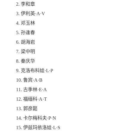
2. 李和章
3. 伊利英·A·V
4. 邓玉林
5. 孙逢春
6. 胡海岩
7. 梁中明
8. 秦庆华
9. 克洛布科娃·L·P
10. 鲁宾·A·B
11. 古季林·E·A
12. 福缅科·A·T
13. 郭彦懿
14. 卡尔梅科夫·P·N
15. 伊兹玛依洛娃·L·S