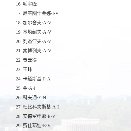
16. 毛宇峰
17. 尼基图什金娜·I·V
18. 加尔舍夫·A·V
19. 基塔绍夫·A·V
20. 列杰涅夫·A·V
21. 索博列夫·A·V
22. 贾云得
23. 王玮
24. 卡缅斯基·P·A
25. 金·A·I
26. 科夫通·E·N
27. 杜比科夫斯基·A·I
28. 安德留申娜·E·V
29. 费佳耶娃·E·V