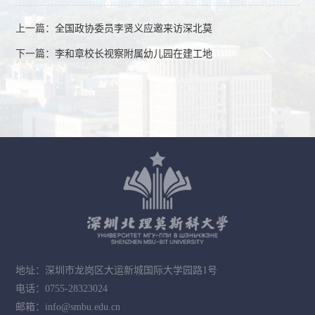
上一篇：
全国政协委员李贤义应邀来访深北莫
下一篇：
李和章校长视察附属幼儿园在建工地
地址：深圳市龙岗区大运新城国际大学园路1号
电话：0755-28323024
邮箱：info@smbu.edu.cn