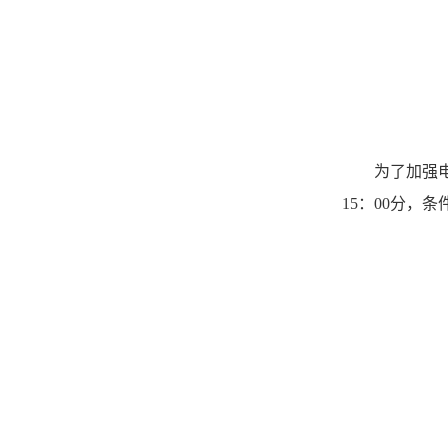
为了加强
1
5
：
0
0
分，条