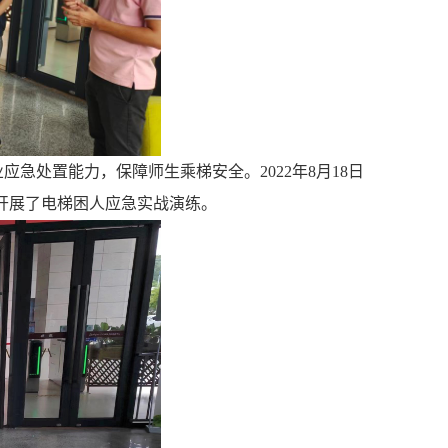
业应急处置能力，保障师生乘梯安全。2
022
年
8月1
8
日
开展了电梯困人应急实战演练。