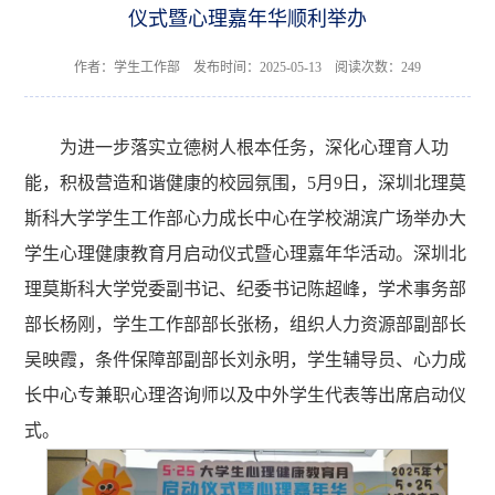
仪式暨心理嘉年华顺利举办
作者：学生工作部 发布时间：2025-05-13 阅读次数：
249
为进一步落实立德树人根本任务，深化心理育人功
能，积极营造和谐健康的校园氛围，
5月9日，
深圳北理莫
斯科大学学生工作部心力成长中心在学校
湖滨广场
举办大
学生心理健康教育月启动仪式暨心理嘉年华活动。
深圳北
理莫斯科大学
党委副书记、纪委书记陈超峰，学术事务部
部长杨刚，学生工作部部长张杨，组织人力资源部副部长
吴映霞，条件保障部副部长刘永明，学生辅导员、心力成
长中心专兼职心理咨询师以及中外学生代表等出席启动仪
式。