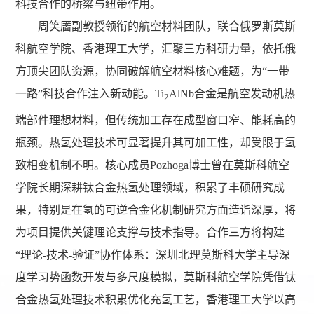
科技合作的桥梁与纽带作用。
周笑靥副教授领衔的航空材料团队，联合俄罗斯莫斯
科航空学院、香港理工大学，汇聚三方科研力量，依托俄
方顶尖团队资源，协同破解航空材料核心难题，为“一带
一路”科技合作注入新动能。Ti
AlNb合金是航空发动机热
2
端部件理想材料，但传统加工存在成型窗口窄、能耗高的
瓶颈。热氢处理技术可显著提升其可加工性，却受限于氢
致相变机制不明。核心成员Pozhoga博士曾在莫斯科航空
学院长期深耕钛合金热氢处理领域，积累了丰硕研究成
果，特别是在氢的可逆合金化机制研究方面造诣深厚，将
为项目提供关键理论支撑与技术指导。合作三方将构建
“理论-技术-验证”协作体系：深圳北理莫斯科大学主导深
度学习势函数开发与多尺度模拟，莫斯科航空学院凭借钛
合金热氢处理技术积累优化充氢工艺，香港理工大学以高