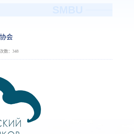
SMBU
协会
读次数：
348