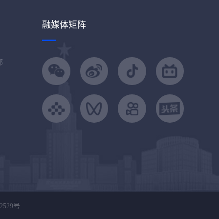
融媒体矩阵
部
2529号