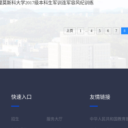
理莫斯科大学2017级本科生军训连军容风纪训练
...
上页
1
4
5
6
7
8
快速入口
友情链接
招生
服务大厅
中华人民共和国教育