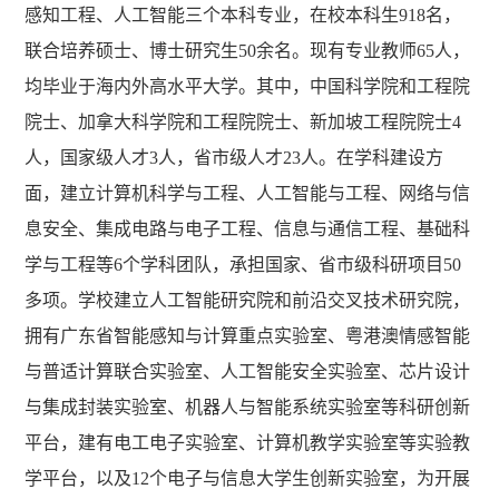
感知工程
、人工智能三
个本科专业
，
在校本科生
918
名
，
联合培养硕士、博士研究生
50余名
。现有专业教师
6
5
人，
均毕业于
海内外高水平大学
。其中，
中国科学院和工程院
院士、加拿大科学院和工程院院士
、新加坡工程院院士
4
人，国家级人才
3
人，
省市级
人才
23
人。在
学科建设
方
面，
建立
计算机科学与工程、人工智能与工程、
网络与信
息安全
、集成电路与电子工程、
信息与通信工程、基础科
学与工程等
6个学科团队，
承担国家、省市级科研项目
50
多项。学校建立
人工智能研究院和
前沿交叉
技术
研究院，
拥有广东省智能感知与计算重点实验室、粤港澳情感智能
与普适计算联合实验室
、
人工智能安全实验室、芯片设计
与集成封装实验室、机器人与智能系统实验室等科研创新
平台，建有电工电子实验室、计算机教学实验室等实验教
学平台，以及
12个电子与信息大学生创新实验室
，
为开展