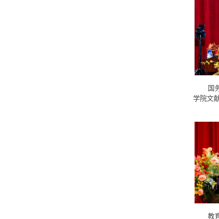
国
学院文
教