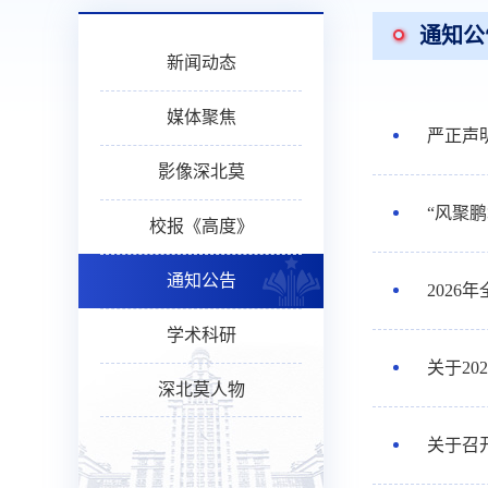
通知公
新闻动态
媒体聚焦
严正声
影像深北莫
“风聚
校报《高度》
通知公告
202
学术科研
关于2
深北莫人物
关于召