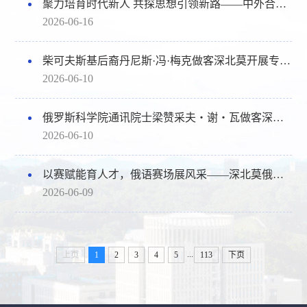
聚力培育时代新人 共探思想引领新路——中外合作办学青年思想引领论坛在深举办
2026-06-16
柴可夫斯基后裔丹尼斯·冯·梅克做客深北莫开展专题讲座
2026-06-10
俄罗斯科学院通讯院士梁赞采夫・谢・瓦做客深北莫，解读人口现状与未来
2026-06-10
以赛赋能育人才，俄语赛场展风采——深北莫俄语学子亮相2026年“俄语日”演讲比赛
2026-06-09
...
上页
1
2
3
4
5
113
下页