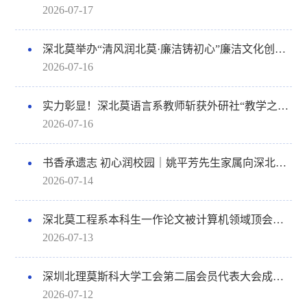
2026-07-17
深北莫举办“清风润北莫·廉洁铸初心”廉洁文化创作大赛优秀作品展暨颁奖表彰仪式
2026-07-16
实力彰显！深北莫语言系教师斩获外研社“教学之星”全国总决赛特等奖、一等奖
2026-07-16
书香承遗志 初心润校园｜姚平芳先生家属向深北莫捐赠珍贵藏书
2026-07-14
深北莫工程系本科生一作论文被计算机领域顶会ACM MM 2026录用
2026-07-13
深圳北理莫斯科大学工会第二届会员代表大会成功召开
2026-07-12