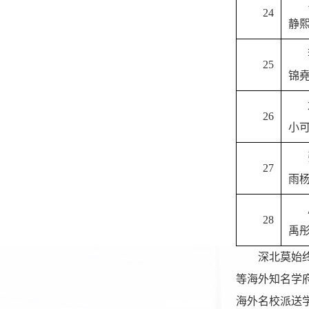
24
静
25
锦
26
小
27
雨
28
禹
深北莫始
等海外知名学
海外名校派送学