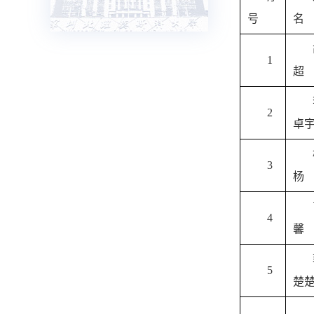
号
名
1
超
2
卓
3
杨
4
馨
5
楚