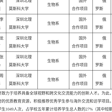
黄
深圳北理
国外
俄
生物系
熙
莫斯科大学
合作项目
罗斯
李
深圳北理
国外
俄
生物系
堯
莫斯科大学
合作项目
罗斯
龙
深圳北理
国外
俄
生物系
可
莫斯科大学
合作项目
罗斯
张
深圳北理
国外
俄
生物系
杨
莫斯科大学
合作项目
罗斯
周
深圳北理
国外
俄
生物系
彤
莫斯科大学
合作项目
罗斯
终致力于培养具备全球视野和跨文化交流能力的创新人才。为此
府的优质教育资源，积极推荐优秀学生参与海外交流和访学项目。
生1049人次，占学校五年累计培养学生总人数的27%（其中短