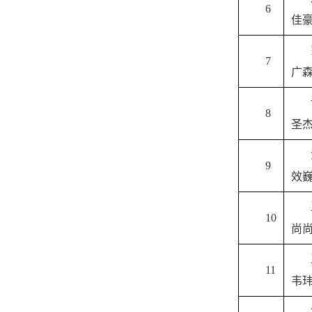
6
佳
7
广
8
圣
9
效
10
尚
11
韦