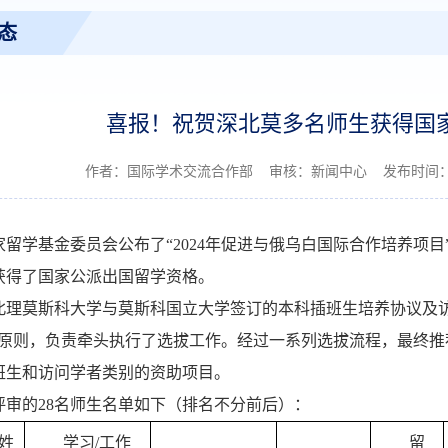
态
喜报！祝贺深北莫多名师生获得国
作者：国际学术交流合作部 审核：新闻中心 发布时间：202
家留学基金委员会公布了“2024年促进与俄乌白国际合作培养项
功获得了国家公派出国留学资格。
北理莫斯科大学与莫斯科国立大学签订的本科插班生培养协议及
原则，负责牵头执行了选拔工作。经过一系列选拔流程，最终推荐了2
班生和访问学者类别的资助项目。
评审的28名师生名单如下（排名不分前后）：
姓
学习/工作
留