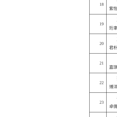
18
紫
19
珩
20
君
21
嘉
22
博
23
卓