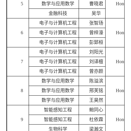
5
数学与应用数学
曹晓君
Honorab
金融科技
吴华
电子与计算机工程
张智玚
6
电子与计算机工程
曾梓濠
Honorab
电子与计算机工程
彭郅桓
电子与计算机工程
刘阳光
7
电子与计算机工程
刘译檀
Honorab
电子与计算机工程
曾亦颜
数学与应用数学
陈溢滨
8
数学与应用数学
邢芙铭
Honorab
数学与应用数学
王昊然
智能感知工程
鲍同心
9
智能感知工程
杜依霖
Honorab
生物科学
梁瀚文