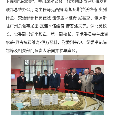
下简称“深北莫”）并出席座谈会。代表团成员包括俄罗斯
联邦总统办公厅副主任马克西姆·斯坦尼斯拉沃维奇·奥列
什金、交通部部长安德烈·谢尔盖耶维奇·尼基京、俄罗斯
驻广州总领事尤里·瓦连季诺维奇·捷普洛夫等。深北莫校
长、党委副书记李和章，第一副校长、学术委员会主席谢
尔盖·尼古拉耶维奇·伊万琴科，党委副书记、纪委书记陈
超峰及相关部门负责人陪同并参与座谈。