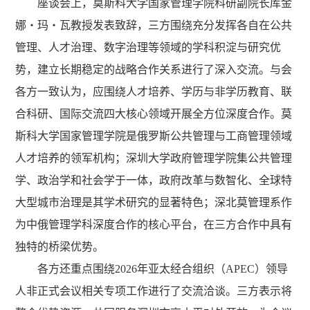
座谈会上，莫斯科大学国家管理学院科研副院长库金
娜・玛・瓦教授发表致辞，三方围绕充分发挥各自在公共
管理、人才治理、数字治理等领域的学科积淀与研究优
势，建立长期稳定的战略合作关系进行了深入交流。与会
各方一致认为，应围绕人才培养、学历与非学历教育、联
合科研、国际交流四大核心领域开展全方位深度合作。莫
斯科大学国家管理学院是俄罗斯公共管理与工商管理领域
人才培养的领军机构；深圳大学政府管理学院集公共管理
学、政治学和社会学于一体，政府改革与数智化、全球特
大型城市治理是其学术研究的显著特色；深北莫管理系作
为中俄管理学科深度合作的核心平台，在三方合作中具有
独特的桥梁优势。
各方还重点围绕2026年亚太经合组织（APEC）领导
人非正式会议相关专项工作进行了交流洽谈。三方表示将