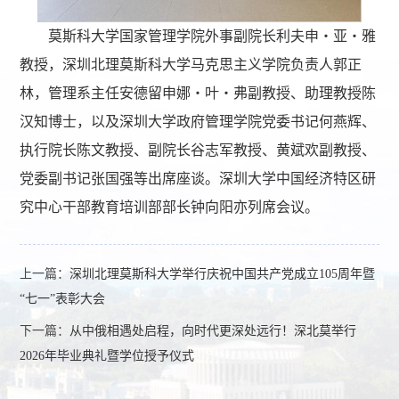
莫斯科大学国家管理学院外事副院长利夫申・亚・雅
教授，深圳北理莫斯科大学马克思主义学院负责人郭正
林，管理系主任安德留申娜・叶・弗副教授、助理教授陈
汉知博士，以及深圳大学政府管理学院党委书记何燕辉、
执行院长陈文教授、副院长谷志军教授、黄斌欢副教授、
党委副书记张国强等出席座谈。深圳大学中国经济特区研
究中心干部教育培训部部长钟向阳亦列席会议。
上一篇：
深圳北理莫斯科大学举行庆祝中国共产党成立105周年暨
“七一”表彰大会
下一篇：
从中俄相遇处启程，向时代更深处远行！深北莫举行
2026年毕业典礼暨学位授予仪式