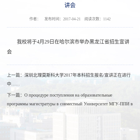
讲会
作者： 发布时间：2017-04-21 阅读次数：
1142
我校将于4月29日在哈尔滨市举办黑龙江省招生宣讲
会
上一篇：
深圳北理莫斯科大学2017年本科招生报名/宣讲正在进行
中……
下一篇：
О процедуре поступления на образовательные
программы магистратуры в совместный Университет МГУ-ППИ в