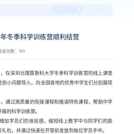
SMBU
21年冬季科学训练营顺利结营
 阅读次数：
369
日，在
深圳北理莫斯科大学
冬季
科学训练营
的线上课堂
这些小问题导入，向全国各地的优秀中学生们分别展现
台，通过高质量的衔接课程
和俄语特色课程，
帮助
中学
开展的科学训练营。
步增加学员们的体验感，缩短线上教学中与同学们的距
员礼包，并通过快递在开营前发放到每位学员手中。