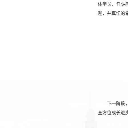
体学员、任课
迎
，并
真切的
下一阶段
全方位成长进