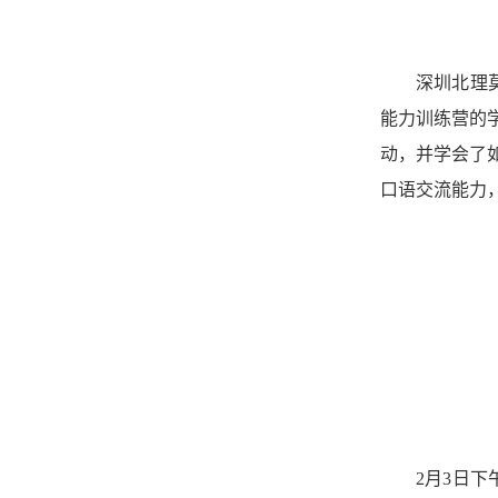
深圳北理
能力训练营的
动
，
并
学
会了
口语交流能力
2月
3
日下