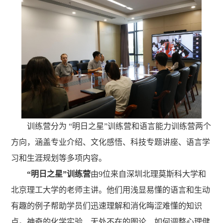
训练营分为
“
明日之星
”
训练营和语言能力训练营两个
方向，涵盖专业介绍、文化感悟、科技专题讲座、语言学
习和生涯规划等多项内容
。
“
明日之星
”
训练营
由
9
位来自深圳北理莫斯科大学和
北京理工大学的老师主讲。他们用浅显易懂的语言和生动
有趣的例子帮助学员们迅速理解和消化晦涩难懂的知识
点。神奇的化学实验、无处不在的图论、如何调整心理健