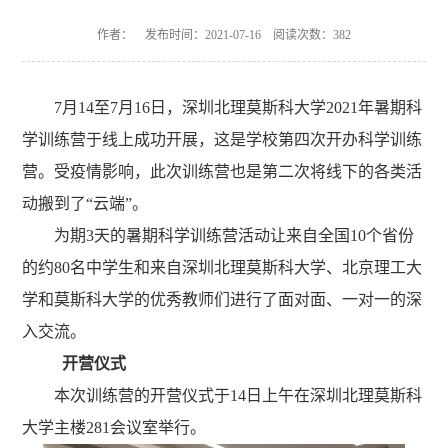
作者： 发布时间：2021-07-16 阅读次数：
382
7
月
14
至
7
月
16
日，
深圳北理莫斯科大学
2021
年暑期科
学训练营于
线上成功开展，这是学校第四次开办科学训练
营。受疫情影响，此次训练营也是第二次将线下的各类活
动搬到了
“
云端
”
。
为期
3
天的暑期科学训练营活动
让
来自全国
10
个省份
的约
80
名中学生和来自深圳北理莫斯科大学、北京理工大
学和莫斯科大学的优秀教师们进行了面对面、一对一的深
入交流。
开营仪式
本次训练营的开营仪式于
14
日上午在深圳北理莫斯科
大学主楼
281
会议室举行。