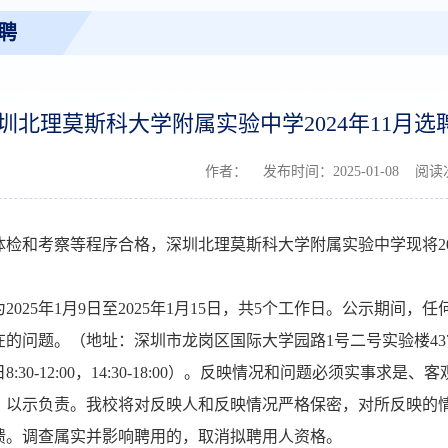
聘
圳北理莫斯科大学附属实验中学2024年11月
作者： 发布时间：2025-01-08 阅
体检和考察等程序合格，深圳北理莫斯科大学附属实验中学现将
2
为
202
5
年
1
月
9
日至
202
5
年
1
月
15
日，共
5个工作日。公示期间，任
的问题。（地址：深圳市龙岗区国际大学园路1号二号实验楼437室；邮编
8:
3
0-12:00，14:
3
0-18:00）。反映情况和问题必须实事求是
，以示负责。我校将对反映人和反映情况严格保密，对所反映的
馈。调查属实并影响聘用的，取消拟聘用人资格。