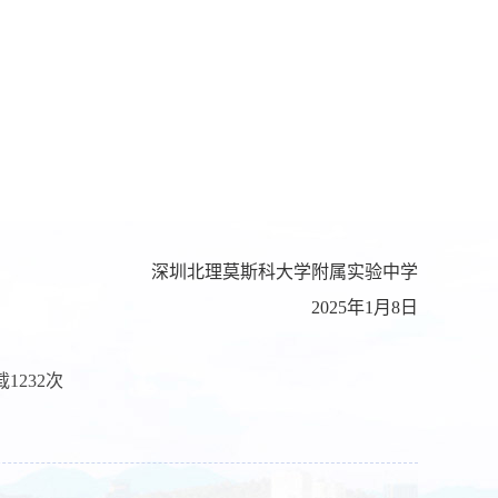
深圳北理莫斯科大学附属实验中学
202
5
年
1
月
8
日
载
1232
次