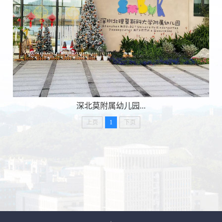
深北莫附属幼儿园...
上页
1
下页