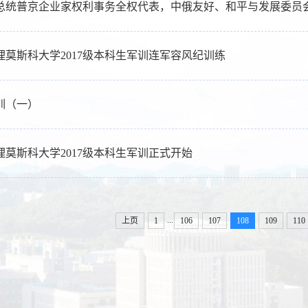
总统普京企业家权利事务全权代表，中俄友好、和平与发展委员
理莫斯科大学2017级本科生军训连军容风纪训练
训（一）
理莫斯科大学2017级本科生军训正式开始
...
上页
1
106
107
108
109
110