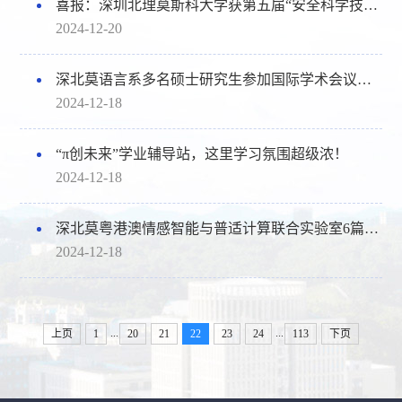
喜报：深圳北理莫斯科大学获第五届“安全科学技术奖”技术发明奖二等奖
2024-12-20
深北莫语言系多名硕士研究生参加国际学术会议并获高度评价
2024-12-18
“π创未来”学业辅导站，这里学习氛围超级浓！
2024-12-18
深北莫粤港澳情感智能与普适计算联合实验室6篇论文入选2025国际人工智能顶级会议AAAI
2024-12-18
...
...
上页
1
20
21
22
23
24
113
下页