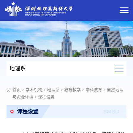
地理系
首页
>
学术机构
>
地理系
>
教育教学
>
本科教育
>
自然地理
与资源环境
>
课程设置
课程设置
SMBU