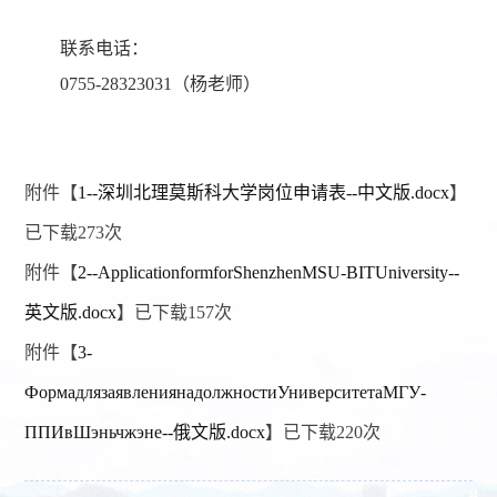
联系电话：
0755-28323031（杨老师）
附件【
1--深圳北理莫斯科大学岗位申请表--中文版.docx
】
已下载
273
次
附件【
2--ApplicationformforShenzhenMSU-BITUniversity--
英文版.docx
】已下载
157
次
附件【
3-
ФормадлязаявлениянадолжностиУниверситетаМГУ-
ППИвШэньчжэне--俄文版.docx
】已下载
220
次