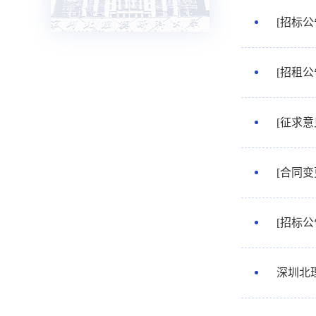
[招标
[招租
[征求
[合同
[招标
深圳北