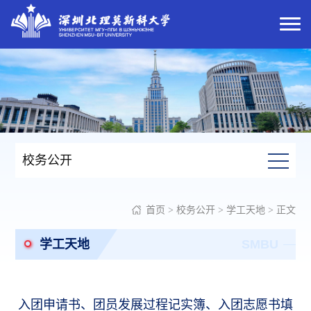
校务公开
首页
>
校务公开
>
学工天地
> 正文
学工天地
SMBU
入团申请书、团员发展过程记实簿、入团志愿书填