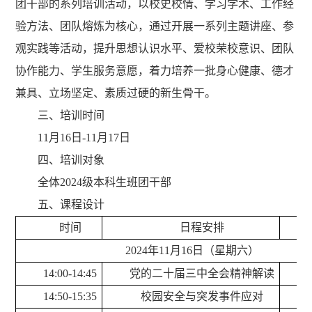
团干部的系列培训活动，以校史校情、学习学术、工作经
验方法、团队熔炼为核心，通过开展一系列主题讲座、参
观实践等活动，提升思想认识水平、爱校荣校意识、团队
协作能力、学生服务意愿，着力培养一批身心健康、德才
兼具、立场坚定、素质过硬的新生骨干。
三、
培训时间
11
月
16
日
-11
月
17
日
四、
培训对象
全体
2024
级本科生班团干部
五、课程设计
时间
日程安排
2024年11月16日（星期六）
14
:
0
0-
14
:
45
党的二十届三中全会精神解读
14
:
50
-
15
:
35
校园安全与突发事件应对