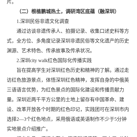
片
。
（二）
根植鹏城热土，调研湾区底蕴
（融深圳）
1.
深圳民俗非遗文化调查
通过访谈非遗传承人、拍摄记录、收集口述史料等方
式，全方位、多角度记录深圳非遗民俗等文化遗产的历史
渊源、艺术特色、传承故事及传承状况。
2.
深圳
city walk
红色国际化传播实践
旨在提高学生对深圳红色历史和精神的了解。通过走
访红色旅游景点，体悟深圳红色精神，发挥自身的中俄英
三语语言优势，为红色景点的国际化建设和传播贡献力
量。深圳近两千平方公里的土地上留存有中国革命、建
设、改革开放各个时期的红色印记，实践团可
在深圳市内
选择
2
—
3
个红色地点，采用俄语或英语制作不少于
5
分钟
实地景点介绍
推广
。