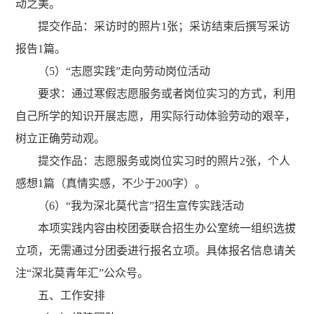
动之美。
提交作品：采访时的照片
1
张；采访结束后撰写采访
报告
1
篇。
（5）
“
志愿实践
”
走向劳动岗位活动
要求：通过寒假志愿服务或者岗位实习的方式，利用
自己所学的知识
开展志愿
，用实际行动体验劳动的艰辛，
树立正确劳动观
。
提交作品：志愿服务或岗位实习时的照片
2
张，个人
感想
1
篇（真情实感，不少于
200
字）。
（6）
“我为深北莫代言”招生宣传实践活动
本项实践内容由校团委联合招生办公室统一组织选拔
立项，无需通过分团委进行报名立项。具体报名信息请关
注
“深北莫青年汇”公众号。
五、工作安排