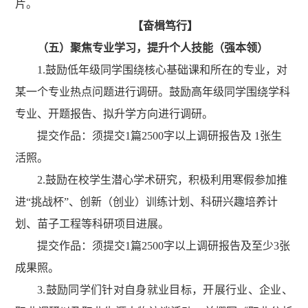
片
。
【奋楫笃行】
（五）
聚焦专业学习，提升个人技能
（强本领）
1.
鼓励低年级同学围绕核心基础课和所在的专业，对
某一个专业热点问题进行调研。鼓励高年级同学围绕学科
专业、开题报告、拟升学方向进行调研。
提交作品：
须提交
1
篇
2500
字以上调研报告
及
1
张
生
活照。
2.
鼓励在校学生潜心学术研究，积极利用寒假参加推
进
“
挑战杯
”
、创新（创业）训练计划、科研兴趣培养计
划、苗子工程等科研项目进展
。
提交作品：
须提交
1
篇
2500
字以上调研报告
及
至少
3
张
成果照。
3.
鼓励同学们针对自身就业目标，开展行业、企业、