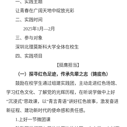
一、实践主题
让青春在广阔天地中绽放光彩
二、实践时间
2025
年
1
月
—
2
月
三、参与对象
深圳北理莫斯科大学全体在校生
四、
实践项目
【挺膺担当】
（一）探寻红色足迹，传承先辈之志
（铸底色）
鼓励在校学生通过组建实践团，主动走进红色场馆、
学习红色文化、了解党的光辉历程，在听说学做中上好
“
沉浸式
”
思政课，以
“
青言青语
”
讲好红色故事，激发奋进
新征程、建功新时代的使命感和责任感。
1.
上好一节微团课