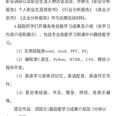
职业调研以及职业生涯人物访谈活动，并撰写《职业分析
报告
》
个人职业生涯规划书》《行业分析报告》《商业计
划书
》《
企业分析报告》作为后期总结材料。
4.
鼓励同学们开展
各类技能学习成果及介绍（含学习
内容介绍和展示），包括专业技能学习和课外兴趣技能学
习。
（
1
）实用技能类
word
、
excel
、
PPT
、
PS
；
（
2
）编程类
C
语言、
Python
、
HTML
、
CSS
、微信小
程序开发；
（
3
）英语学习类单词记忆，英语配音，英语作文写
作；
（
4
）爱好类
绘画
、书法、健身、
烘焙
、各类乐器
等。
提交作品：
须提交
1
篇技能学习成果介绍
及
5
分钟以