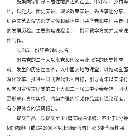
鼓励同学们深入居住地周边的社区、中小学、乡村等
地，以党史、团史宣讲、理论政策宣讲、先进事迹分享、
红色文艺表演等形式宣传和感悟中国共产党和中国共青团
的发展历程。主要聚焦课程设计，撰写教学方案并完成课
件制作
。
2.
形成一份红色调研报告
聚焦党的二十大以来党和国家事业取得的历史性成
就、发生的历史性变革，以中国大地为课堂，以推动全面
深化改革、推进中国式现代化为目标，引导青年以实际行
动学习宣传贯彻党的二十大和二十届三中全会精神。团队
需形成有真情实感、感染力强的视频作品或有理论深度、
有心得体会的调研报告。
提交作品：
须提交至少
1
篇实践通讯稿、
不少于
5
分钟
MP4
视频（或
1
篇
2000
字以上调研报告）
及
5
张代表性照