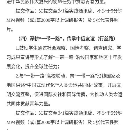
进中华民族伟大复兴的使命任务中贡献青春力量。
提交作品：
须提交至少
1
篇实践通讯稿、
不少于
5
分钟
MP4
视频（或
1
篇
2000
字以上调研报告）
及
5
张代表性照
片
。
（四）
深耕
“一带一路”
，
传承中俄友谊（行丝路）
1.
鼓励学生通过社会观察、国情考察、调查研究、学
习成果宣讲等形式了解
“
一带一路
”
沿线国家和地区十年发
展变化，提升全球胜任力；
2.
与“一带一路”高校联动，
向
“
一带一路
”
沿线国家及
地区讲述
“
中国式
现代
化
”“
人类命运共同体
”
故事，开展文
明交流互鉴，促进国际交往和国际传播，为推动人类命运
共同体贡献青年力量。
提交作品：
须提交至少
1
篇实践通讯稿、
不少于
5
分钟
MP4
视频（或
1
篇
2000
字以上调研报告）
及
5
张代表性照