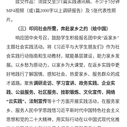
提交作品：
须提交至少
1
篇实践通讯稿、
不少于
5
分钟
MP4
视频（或
1
篇
2000
字以上调研报告）
及
5
张代表性照
片
。
（三）
叩问社会所需，奔赴家乡之约
（绘中国）
响应团中央号召，鼓励学生积极报名团中央
“
返家乡
”
主题社会实践活动
。
将《习近平与大学生朋友们》作为社
会实践行动指南和生动教材，赋能基层建设，助力家乡发
展。以乡愁为原动力，以家乡为大课堂，在返乡实践中更
好地践行了解国情、感知社会、热爱家乡、服务群众的成
才道路。聚焦
调研走访、学习宣讲、政务实践、企业实
践、公益服务、社区服务、挂职锻炼、文化宣传、网络
“
云实践
”
、法制宣传
等十个方面开展实践活动，在服务家
乡、服务人民中学思践悟习近平新时代中国特色社会主义
思想和党的二十大精神，用实际行动在以中国式现代化推