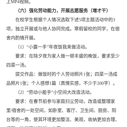
上
MP4
视频。
（六）
强化劳动能力，开展志愿服务
（增才干）
在校学生根据个人情况选取下述
5
项主题活动中的
3
项，独立开展或与他人协同完成。寒假留校的同学，在宿
舍内酌情开展。
（1）
“
小露一手
”
年夜饭我来做活动
。
要求：在除夕夜为家人做一顿丰盛的晚饭，要求至少
四菜一汤。
提交作品：做饭时的个人劳动照片
1
张；四菜一汤成
品照片
1
张；个人感想
1
篇（真情实感，不少于
200
字）。
（2）
“
劳动小能手
”
小空间大改造活动
。
要求：在春节前参与家庭扫尘劳动，改造或整理家
里
/
宿舍的一处空间，如卧室、客厅、卫生间、厨房、阳
台等的一角，使其环境更加整洁、美观，收纳更加合理、