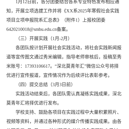
1
月
12
日前，各分团委结合各系专业特色发布相应通
知，开展立项选拔工作并将《
XX
系
2025
年寒假社会实践
项目立项申报院系汇总表》（附件
1
）上报校团委
6420210018@smbu.edu.cn
备案。
（三）开展实践（
1
月
-2
月）
各团队按计划开展社会实践活动，将社会实践新闻报
道等宣传图文通过秀米编辑，指导老师审核后，投稿至秀
米账号：
17393106617
。“深北莫青年汇”微信公众号将择
优进行宣传报道，宣传情况作为后续评比表彰参考。
（四）提交总结（
3
月
3
日前）
实践活动结束后，各团队
需
认真凝练实践成果
，
深北
莫青年汇将择优
进行
发布。
学校支持、鼓励各项目在实践过程中大量积累照片、
视频等资料，并通过各种形式的媒介传播实践成果。由各