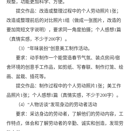
规整，功能更加科学、方便。
提交作品：改造或整理过程中的个人劳动照片
1
张；
改造或整理前后的对比照片
1
组（做成一张图片，改造的
要加简短文字说明），要求同一角度拍摄；个人感想
1
篇
（真情实感，不少于
200
字）。
（3）
“
年味装扮
”
创意美工制作活动
。
要求：动手制作一个能营造春节气氛、装点房间
/
宿
舍环境的创意手工作品，如剪纸、写春联、制作灯笼、绘
画、盆栽、插花等。
提交作品：制作过程中的个人劳动照片
1
张；美工作
品照片
1
张；个人感想
1
篇（真情实感，不少于
200
字）。
（4）
“
人物访谈
”
发现身边的劳动者活动
要求：采访身边的劳动者，了解他们的劳动内容，工
作特点，体会和了解劳动者的辛勤、诚实和创造，发现劳