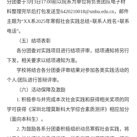
分团委于
3
月
3
日
17:00
前以院系为单位将负责团队电子材
料整理完毕后打包发送至
6420210018
@smbu.edu.cn
，邮件
主题为
“XX
系
2025
年寒假社会实践总结
+
联系人姓名
+
联系
电话
”
。
（五）结项表彰
各分团委对实践项目进行结项评审，结项通知将另行
下发，相关要求以结项通知为准。
学校将结合各分团委评审结果对参加各类实践活动的
个人
/
团队进行答辩评审。
（六）
活动保障及激励
1.
积极参与并完成本次社会实践和获得相关奖项的同
学可获得《
深圳北理莫斯科大学综合素质测评
》相应加分
（面向本科生）
。
2.
为鼓励各系分团委积极组织动员寒假社会实践，将