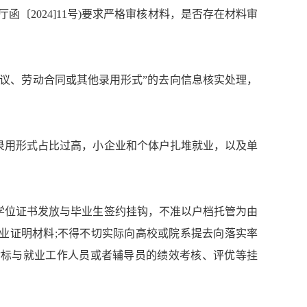
厅函〔
2024]11
号
)
要求严格审核材料，是否存在材料审
议、劳动合同或其他录用形式
”
的去向信息核实处理，
录用形式占比过高，小企业和个体户扎堆就业，以及单
学位证书发放与毕业生签约挂钩，不准以户档托管为由
业证明材料
;
不得不切实际向高校或院系提去向落实率
指标与就业工作人员或者辅导员的绩效考核、评优等挂