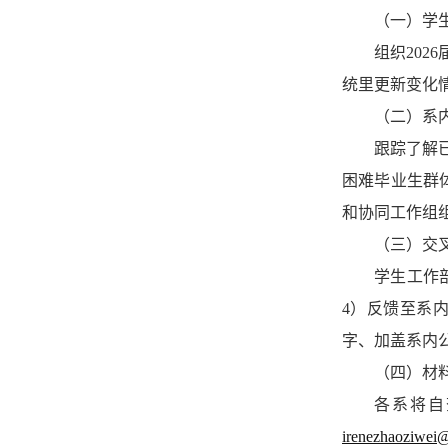
（一）
学
组织
2026
统里更新变化
（二）
系
跟踪了解
困难毕业生群
和协同工作组
（三）
交
学生工作
4
）反馈至系
字、加盖系内
（四）
材
各系将自
irenezhaoziwei