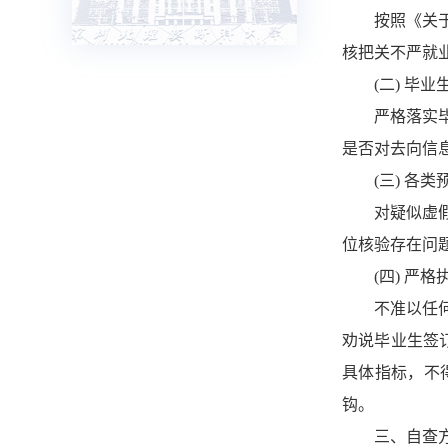
按照《关
核把关不严就
(二)
毕业
严格落实
是否对去向信
(三)
各类
对疑似虚
位核验存在问
(四)
严格
不准以任
劝说毕业生签
具体指标，不
钩。
三、自查