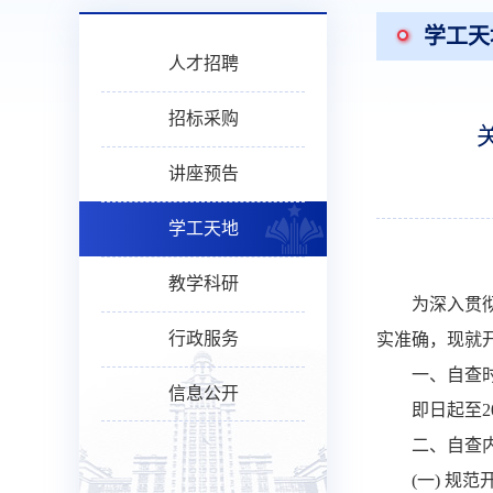
学工天
人才招聘
招标采购
讲座预告
学工天地
教学科研
为深入贯
行政服务
实准确，现就开
一、
自查
信息公开
即日起至
2
二、
自查
(一)
规范