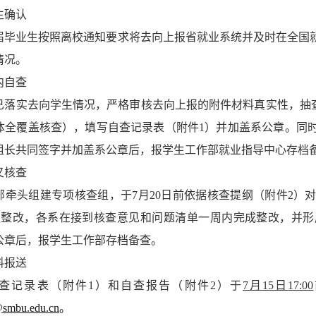
生确认
届毕业生按照离校通知要求将去向上报省就业系统并及时在全国
情况。
内自查
已落实去向学生情况，严格审核去向上报的附件材料真实性，抽
体全覆盖核查），填写自查记录表（附件
1
）并加盖系公章。同
组长共同签字并加盖系公章后，报学生工作部就业指导中心存档
叉核查
部牵头组建专项核查组，于
7
月
20
日前依据核查提纲（附件
2
）
内整改，各系在接到核查意见和问题清单一周内完成整改，并形
公章后，报学生工作部存档备查。
料报送
查记录表（附件
1
）和自查报告（附件
2
）于
7
月
15
日
17:00
@smbu.edu.cn
。