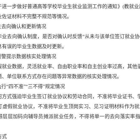
于进一步做好普通高等学校毕业生就业监测工作的通知》
(
教就业
业佐证材料不完整不规范等情况。
生去向确认和更新情况
毕业去向确认制度，是否对确认时反馈
“
从未与该单位签订就业协
息有误的毕业生数据及时更新。
预警提示数据核实处理情况
假就业数据，灵活就业率、自由职业率和自主创业率过高，其他
题、单位联系方式存在问题等异常数据的核实处理情况。
执行
“
四不准
”“
三不得
”
规定情况
何方式强迫毕业生签订就业协议和劳动合同，不准将毕业证书、
订虚假就业协议，不准将毕业生顶岗实习、见习证明材料作为就
得层层加码向辅导员摊派就业任务，不得将单一的去向落实率
方式