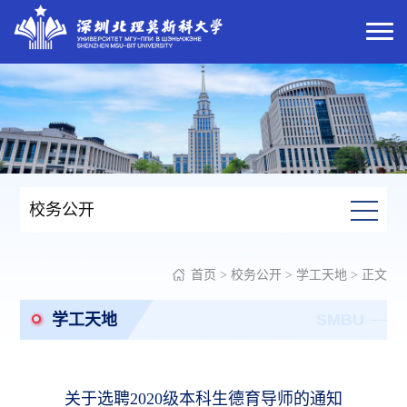
校务公开
首页
>
校务公开
>
学工天地
> 正文
学工天地
SMBU
关于选聘2020级本科生德育导师的通知