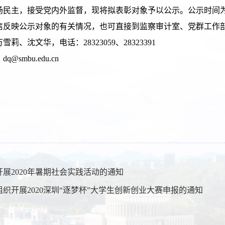
扬民主，接受党内外监督，现将拟表彰对象予以公示。公示时间
信反映公示对象的有关情况，也可直接到监察审计室、党群工作
万雪莉、沈文华，电话：
2
8323059
、
2
8323391
：
dq@smbu.edu.cn
开展2020年暑期社会实践活动的通知
组织开展2020深圳“逐梦杯”大学生创新创业大赛申报的通知