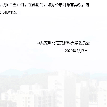
为
7
月
6
日至
1
0
日。
在此期间，如对公示对象有异议，可
部反映情况。
中共深圳北理莫斯科大学委员会
2020
年
7
月
3
日