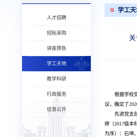
学工天
人才招聘
招标采购
关
讲座预告
学工天地
教学科研
行政服务
根据学校
议，确定了
2
02
信息公开
先进党支
婷（
2
017
级本
为序）：
石坤