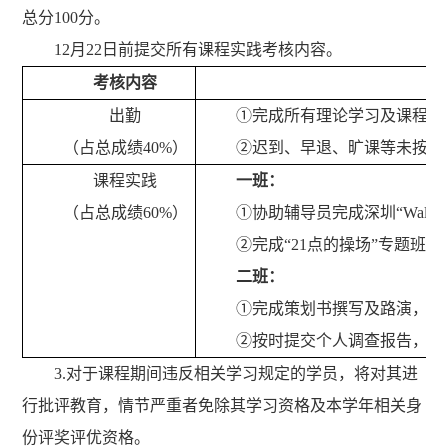
总分100分。
12月22日前提交所有课程实践考核内容。
考核内容
出勤
①完成所有理论学习及课程实
（占总成绩40%）
②迟到、早退、旷课等未按要
课程实践
一班：
（占总成绩60%）
①协助辅导员完成深圳“Walk
②完成“21点的操场”专题班
二班：
①完成策划书撰写及路演，计2
②按时提交个人调查报告，计2
3.对于课程期间违反相关学习规定的学员，将对其进
行批评教育，情节严重者免除其学习资格及本学年相关身
份评奖评优资格。