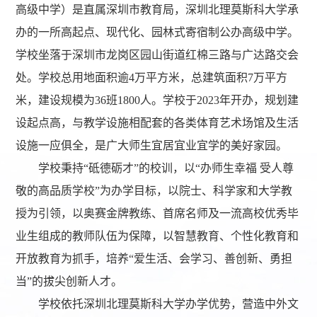
高级中学）是直属深圳市教育局，深圳北理莫斯科大学承
办的一所高起点、现代化、园林式寄宿制公办高级中学。
学校坐落于深圳市龙岗区园山街道红棉三路与广达路交会
处。学校总用地面积逾4万平方米，总建筑面积7万平方
米，建设规模为36班1800人。学校于2023年开办，规划建
设起点高，与教学设施相配套的各类体育艺术场馆及生活
设施一应俱全，是广大师生宜居宜业宜学的美好家园。
学校秉持“砥德砺才”的校训，以“办师生幸福 受人尊
敬的高品质学校”为办学目标，以院士、科学家和大学教
授为引领，以奥赛金牌教练、首席名师及一流高校优秀毕
业生组成的教师队伍为保障，以智慧教育、个性化教育和
开放教育为抓手，培养“爱生活、会学习、善创新、勇担
当”的拔尖创新人才。
学校依托深圳北理莫斯科大学办学优势，营造中外文