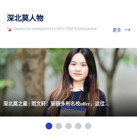
深北莫人物
Личности Университета МГУ-ППИ в Шэньчжэне
更多
深北莫之星 | 范文轩：斩获多所名校offer，这位学霸的“秘诀”是......