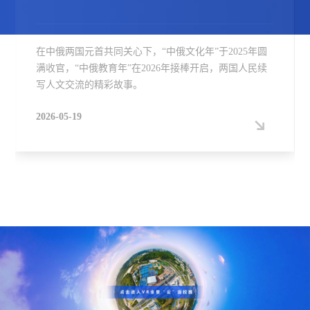
日前，深圳北理莫斯科大学2026年毕业典礼暨学位授予
仪式在学校礼堂举行。典礼同步在体育馆设置分会场，
并通过线上平台全程直播。2026届毕业生向母校献上一
份特别的礼物——“晶筑宏图”学校主楼立体微缩模型。
2026-07-03
该作品以材料学科微观晶体结构为内核，借原子与化学
键的有序排布复刻主楼恢弘形制，凝聚了学子对母校培
育的感恩之情。深北莫校长李和章、第一副校长伊万琴
科代表学校接受赠礼。