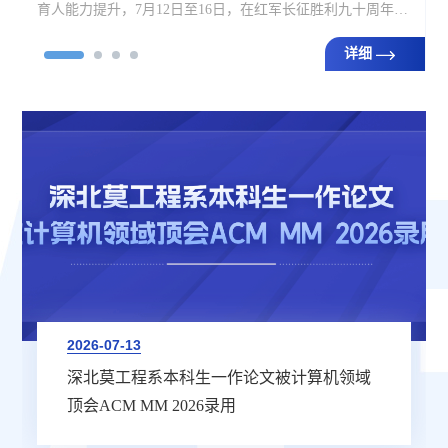
之
人氛围，7月15日下午，深圳北理莫斯科大学“清风润北莫·廉
洁铸初心”廉洁文化创作大赛优秀作品展暨颁奖表彰仪式在主
楼一楼校史馆深北莫厅举行。党委副书记、校长李和章，第
详细
一副校长谢尔盖·伊万琴科，党委副书记、纪委书记陈超峰，
校长助理、学校办公室主任谢欢欣，副校长助理、计划财务
部部长万美娜，学生工作部部长张杨，...
2026-07-13
深北莫工程系本科生一作论文被计算机领域
顶会ACM MM 2026录用