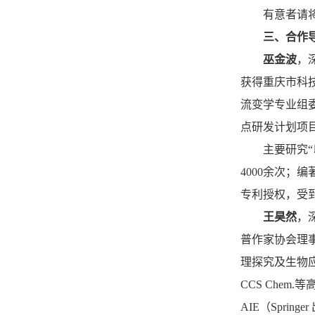
有意者请
三、合作
巫金波
，
获得重庆市科
流变学专业组委
点研发计划项
主要研究“以
4000余次；
专利授权，受
王昊然
，
普作家协会理
理探究及生物应用领域
CCS Chem
AIE（Sprin