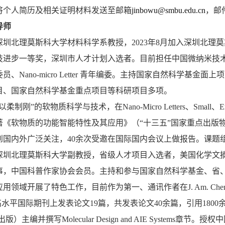
将个人简历及相关证明材料发送至邮箱
jinbowu@smbu.edu.cn
，邮
导师
深圳北理莫斯科大学材料科学系教授，2023年8月加入深圳北理莫斯
技进步一等奖，深圳市人才计划入选者。目前担任中国微纳米技
员、Nano-micro Letter 青年编委。主持国家自然科学
目、国家自然科学基金重点项目等科研项目多项。
柔制刚”的软物质科学与技术，在Nano-Micro Letters、Small、
编著《软物质的功能智能特性及其应用》（“十三五”国家重点出版
到国内外广泛关注，40余次受邀在国际国内会议上做报告。课题
深圳北理莫斯科大学副教授，省级人才项目入选者，美国化学文摘（CA
事，中国科普作家协会会员。主持和参与国家自然科学基金、省
开展了特色工作，目前作为第一、通讯作者在J. Am. Chem. Soc.、Ange
.等高水平国际期刊上发表论文19篇，共发表论文40余篇，引用1800余次。
ger 出版）主编并撰写Molecular Design and AIE Syst