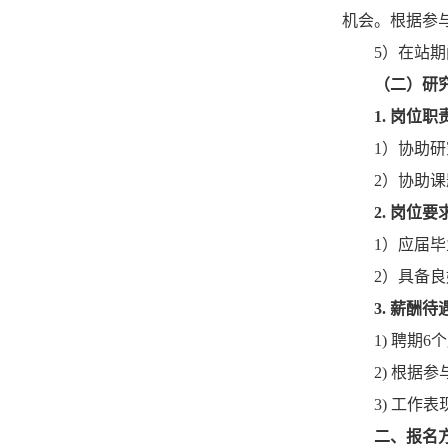
机会。根据参
5）在站
（二）研
1. 岗位职
1）协助
2）协助
2. 岗位要
1）应届
2）具备
3. 薪酬待
1) 聘期
2) 根据
3) 工
二、报名