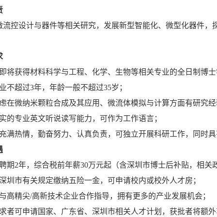
责
微流控设计与器件等相关研究，发展新型智能化、微型化器件，
求
或即将获得材料科学与工程、化学、生物等相关专业的全日制博士
业不超过3年，年龄一般不超过35岁；
考虑在微纳米颗粒合成及其应用、微流体模拟与计算方面有研究经
扎实的专业英文听说读写能力，可作为工作语言；
研充满热情，勤奋努力、认真负责，可独立开展科研工作，同时具
遇
后聘期2年，综合税前年薪30万元起（含深圳市博士后补贴，相
按深圳市有关规定缴纳五险一金，可申请校内或校外人才房；
得与高精尖/高新技术企业合作指导，拥有更多的产业发展机会；
要求者可申请国家、广东省、深圳市相关人才计划，获批者将额