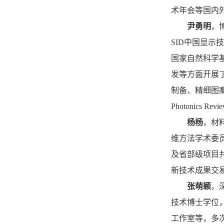
术年会等国内
尹勇明
，
SID中国显示
国家自然科学基
发等方面开展了
制备、精细图案化
Photonic
杨杨
，材
维方法学术委
及省部级项目共
新技术成果交易
张萌颖
，
技术博士学位，
工作室等，多