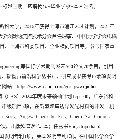
件标题注明：应聘岗位+毕业学校+本人姓名。
科大学，2016年获得上海市浦江人才计划，2021年
术学会微纳流控技术分会首任理事、中国力学学会电磁
基金面上项目、上海市科委项目、企业横向项目等，参与国家重
Engineering等国际学术期刊发表SCI论文70余篇，引用
物，软物质前沿科学丛书），研究成果获得15余项发明
组网站：
https://www.x-mol.com/groups/wujinbo
S）2024年度未来领袖计划Top 100，广东省科
、市级项目5项，在新型聚集诱导发光材料的开发、机
w. Chem. Int. Ed.、Chem, Nat. Comm.、
出版科普著作1本；任丛书Encyclopedia of
ems章节。授权中国发明专利1项，美国发明专利1项。在中国化学会学