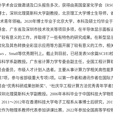
外学术会议做邀请及口头报告多次，获得由英国皇家化学会（RS
博士，深圳北理莫斯科大学副教授，北京理工大学博士生导师，省
技术青年领袖。2020年博士毕业于北京大学，本科及硕士均毕
金、广东省及深圳市技术攻关等项目多项，在半导体显示面板设计开发
较有意义的工作，并取得了一些有特色的研究成果。在新型显示技术方
及其色转换全彩显示应用等方面开展了较有意义的工作，相关结果发表在Light:
s Reviews 、Small等优秀期刊上。截止到目前，已经发表50余篇S
料科学系副教授。广东省计算力学专委会副主任，全国工程计算
员会委员，市级人才计划入选者。主要从事计算力学相关高性能
7项，参与省部级重大专项1项。以第一作者和通讯作者在国际力学
会“优秀科研成果创新奖”、“杜庆华工程计算方法优秀青年学者
深圳北理莫斯科大学副教授。2006年本科毕业于中国科技大学物
2011～2012年在香港科技大学电子工程系从事博士后研究，2
次作为物理系教师代表参加讲课比赛，2022年参加全国高等学