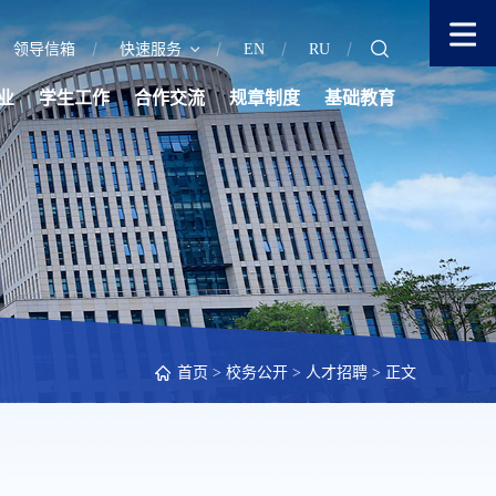
领导信箱
快速服务
EN
RU
业
学生工作
合作交流
规章制度
基础教育
首页
>
校务公开
>
人才招聘
> 正文