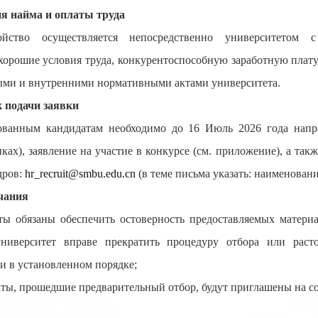
ия найма и оплаты труда
ройство осуществляется непосредственно университетом 
хорошие условия труда, конкурентоспособную заработную плату
ыми и внутренними нормативными актами университета.
 подачи заявки
сованным кандидатам необходимо до 16
Июль
2026 года напр
ках), заявление на участие в конкурсе (см. приложение), а т
дров:
hr_recruit@smbu.edu.cn
(в теме письма указать: наименован
чания
ты обязаны обеспечить остоверность предоставляемых матери
ниверситет вправе прекратить процедуру отбора или раст
и в установленном порядке;
аты, прошедшие предварительный отбор, будут приглашены на со