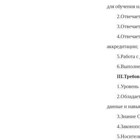
для обучения и
2.Отвечает
3.Отвечает
4.Отвечае
аккредитации;
5.Работа 
6.Выполне
III.Требо
1.Уровень 
2.Облада
данные и навык
3.Знание О
4.Законопо
5.Носитель