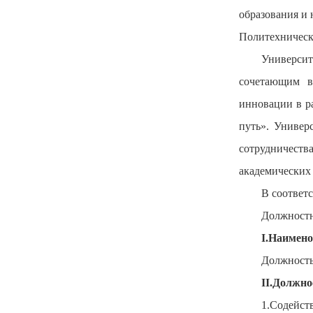
образования и
Политехническ
Университ
сочетающим в
инновации в р
путь». Универ
сотрудничест
академических
В соответ
Должностн
I.Наимен
Должность
II.Должно
1.Содейст