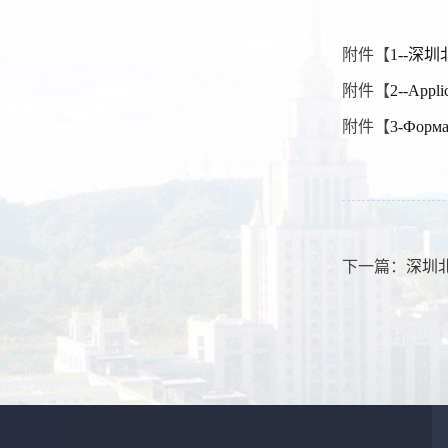
附件【
1--深
附件【
2--Appl
附件【
3-Форм
下一篇：
深圳