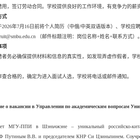
聘用，签订劳动合同。学校提供良好的工作环境，有竞争力的薪
方式
于2026年7月16日前将个人简历（中俄/中英双语版本）、学校
cruit@smbu.edu.cn （邮件标题注明：岗位名称+姓名+联系方式）
事项
聘者务必确保提供材料和信息的真实性，如发现弄虚作假者，学
审查合格的，确定为进入面试人选，学校将电话或邮件通知。
е о вакансии в Управлении по академическим вопросам Ун
тет МГУ-ППИ в Шэньчжэне – уникальный российско-кита
Ф Путиным В.В. и председателем КНР Си Цзиньпинем. Соучре