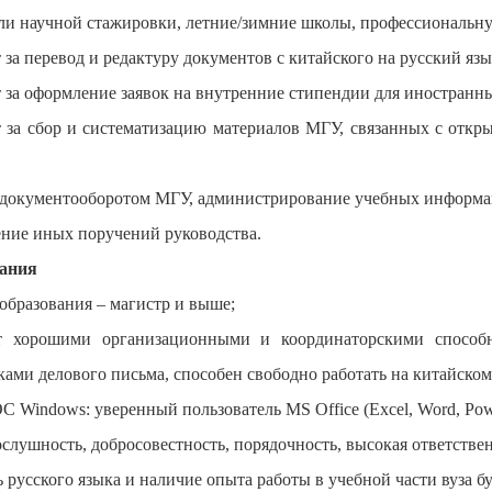
ли научной стажировки, летние/зимние школы, профессиональну
 за перевод и редактуру документов с китайского на русский язы
 за оформление заявок на внутренние стипендии для иностранны
т за сбор и систематизацию материалов МГУ, связанных с отк
с документооборотом МГУ, администрирование учебных информ
ние иных поручений руководства.
вания
образования – магистр и выше;
ет хорошими организационными и координаторскими способн
ами делового письма, способен свободно работать на китайском
С Windows: уверенный пользователь MS Office (Exсel, Word, Power
слушность, добросовестность, порядочность, высокая ответствен
 русского языка и наличие опыта работы в учебной части вуза 