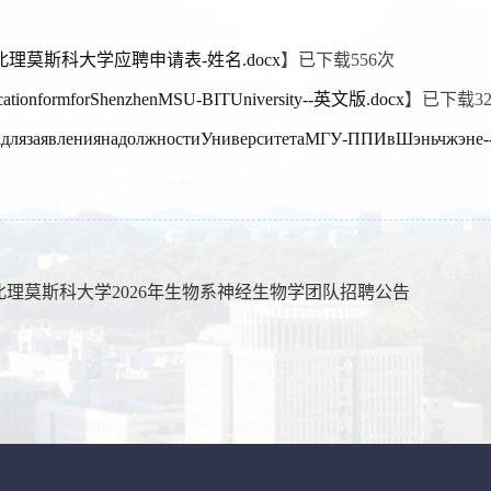
圳北理莫斯科大学应聘申请表-姓名.docx
】已下载
556
次
icationformforShenzhenMSU-BITUniversity--英文版.docx
】已下载
3
адлязаявлениянадолжностиУниверситетаМГУ-ППИвШэньчжэн
北理莫斯科大学2026年生物系神经生物学团队招聘公告