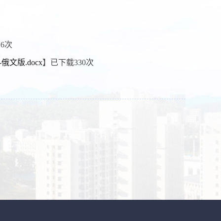
26
次
е--俄文版.docx
】已下载
330
次