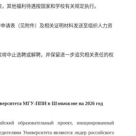
资，其他福利待遇按国家和学校有关规定执行。
应聘申请表（见附件）及相关证明材料发送至组织人力资
。
校将中止选聘或解聘，并保留进一步追究相关责任的权
иверситета МГУ-ППИ в Шэньчжэне на 2026 год
йский образовательный проект, инициированный
дителями Университета являются лидер российского