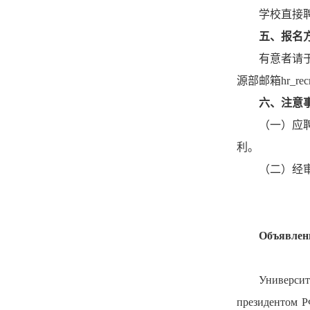
学校直接
五、报名
有意者请
源部邮箱hr_re
六、注意
（一）应
利。
（二）经
Объявлени
Универси
президентом Р