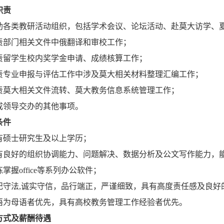
职责
助各类教研活动组织，包括学术会议、论坛活动、赴莫大访学、夏
责部门相关文件中俄翻译和审校工作；
责留学生校内奖学金申请、成绩核算工作；
责专业申报与评估工作中涉及莫大相关材料整理汇编工作；
责莫大相关文件流转、莫大教务信息系统管理工作；
成领导交办的其他事项。
条件
有硕士研究生及以上学历；
有良好的组织协调能力、问题解决、数据分析及公文写作能力，
掌握office等系列办公软件；
纪守法,诚实守信，品行端正，严谨细致，具有高度责任感及良好
语为母语者优先，具有高校教务管理工作经验者优先。
方式及薪酬待遇