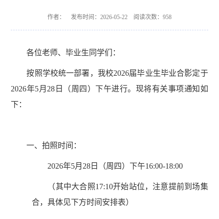
作者： 发布时间：2026-05-22 阅读次数：
958
各位老师、毕业
生
同学
们
：
按照学校统一部署，
我校
202
6
届毕业生毕业合影定于
202
6
年
5
月
28
日（周
四
）下午进行。现将有关事项通知如
下：
一、
拍照时间：
2026
年
5
月
28
日（周
四
）下午
16
:00
-18
:
00
（其中大合照
17
:1
0
开始站位
，
注意提前到场集
合，
具体见下方时间安排表）