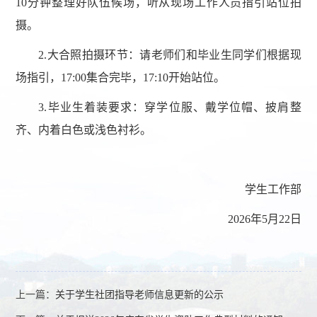
10
分钟整理好队伍候场
，
听从现场工作人员指引站位拍
摄
。
2.
大合照拍摄环节：请老师
们和毕业
生
同学
们根据现
场指引，
17:00
集合完毕，
17:10
开始站位。
3
.
毕业生
着装要求：穿学位服、戴学位帽、披肩整
齐、内着白色或浅色衬衫
。
学生工作部
202
6
年
5
月
22
日
上一篇：
关于学生社团指导老师信息更新的公示