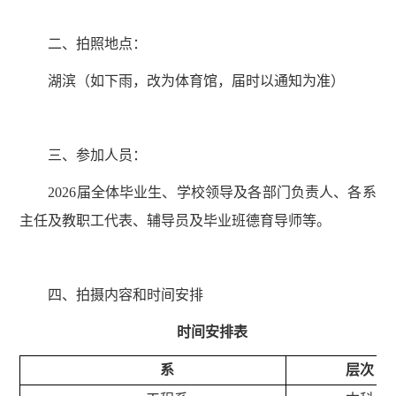
二、拍照地点：
湖滨（如下雨，改为体育馆，届时以通知为准）
三、参加人员：
202
6
届全体毕业生
、
学
校
领导
及
各部门负责人、各
系
主任
及教职工代表
、辅导员
及
毕业班
德育导师等
。
四、
拍摄内容和时间安排
时间安排表
系
层次