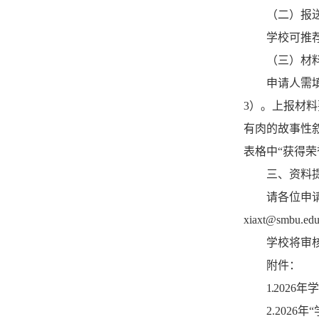
（二）报
学校可推
（三）材
申请人需
3
）。上报材料
有肉的故事性
表格中“获得
三、资料
请各位申
xiaxt@smbu.edu
学校将审
附件：
1.
2026
年学
2.2026
年
“