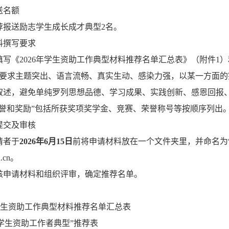
送名额
荐报送励志学生成长成才典型
2
名。
料撰写要求
填写《
2026
年学生资助工作典型材料推荐名单汇总表
》（附件
1
）
要求主题突出、语言流畅、真实生动、感染力强，以某一方面的
叙述，避免单纯罗列思想品德、学习成果、实践创新、感恩回报
荣誉和奖励”包括所获奖项奖学金、竞赛、荣誉称号等按顺序列出
提交及审核
请者于
2026
年
6
月
15
日
前将申请材料放在一个文件夹里，并命名为
.cn
。
核申请材料和组织评审，确定推荐名单。
生资助工作典型材料推荐名单汇总表
学生资助工作者典型
”
推荐表