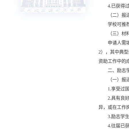
4.
已获得
（二）报
学校可推
（三）材
申请人需
2
），其中典型
资助工作中的
二、励志
（一）报
1.
享受过
2.
具有良
异，或在工作
3.
励志学
4.
往届已