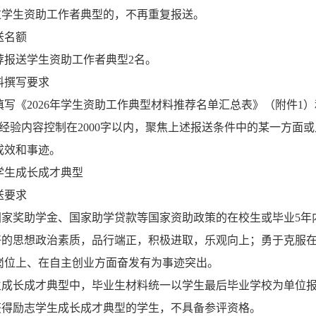
过学生资助工作者典型的，不再重复报送
。
送名额
荐报送学生资助工作者典型
2
名。
料撰写要求
填写《
2026
年学生资助工作典型材料推荐名单汇总表
》（附件
1
）
经验内容控制在
2000
字以内，聚焦上述报送条件中的某一方面或
成效和事迹。
学生成长成才典型
送要求
国家奖助学金、国家助学贷款等国家资助政策的在校生或毕业
5
年
好的思想政治素质，品行端正，积极进取，乐观向上；勇于克服
岗位上、在自主创业方面奋发有为事迹突出。
生成长成才典型中，毕业生材料统一以学生最后毕业学校为单位
获得励志学生成长成才典型的学生，不具备参评资格。