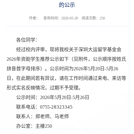
的公示
作者： 发布时间：2026-05-20 阅读次数：
256
各位同学：
经过校内评审，现将我校关于深圳大运留学基金会
202
6
年资助学生推荐公示如下（见附件
，
公示顺序按姓氏
拼音首字母排序
）。公示时间为
2026
年
5
月
20
日
-
5
月
26
日，在此期间若有异议，请在工作时间通过来电、来访等
形式实名反映情况，过期不予受理。
公示时间：
2026
年
5
月
20
日
-
5
月
26
日
联系电话：
0755-
28323345
联系人：郑老师
、
马老师
办公室：主楼
250