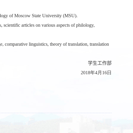
lology of Moscow State University (MSU).
cientific articles on various aspects of philology,
, comparative linguistics, theory of translation, translation
学生工作部
2018
年
4
月
16
日