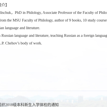
简介】
lischuk
，
PhD in Philology, Associate Professor of the Faculty of Phi
rom the MSU Faculty of Philology, author of 9 books, 10 study courses, s
ian language and literature.
n Russian language and literature, teaching Russian as a foreign language
A.P. Chehov’s body of work.
组织2018级本科新生入学体检的通知