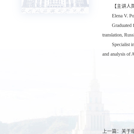
【主讲人
Elena V. Po
Graduated f
translation, Russ
Specialist i
and analysis of 
上一篇：
关于