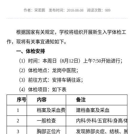
作者：宋若鹏 发布时间：2018-08-08 阅读次数：
989
根据国家有关规定，学校将组织开展新生入学体检工
作，现将有关事宜通知如下。
一、体检安排
（
1
）时间：本周日（
8
月
12
日）上午
7:50
开始进行；
（
2
）体检地点：龙岗中医院；
（
3
）前往方式：安排车辆往返；
（
4
）体检项目：如下表
序号
内容
备注
1
档案及采血费
建档备案及采血
2
一般检查
内科
/
外科
/
五官科
/
身高
/
体重
3
胸部正位片
发现肺部炎症、结核、肿瘤