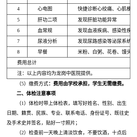
4
心电图
快捷诊断心绞痛、心肌梗死
5
肝功二项
发现肝脏功能异常
6
血常规
发现血液疾病、感染性疾病
7
尿液分析
发现尿路感染等泌尿系统疾
8
早餐
米粉、白粥、花卷、馒头、
费用总计
注：以上内容均为龙岗中医院提供。
（
5
）缴费方式
：费用由学校承担，学生无需缴费。
二、体检注意事项
（
1
）体检时带上体检表，填写好姓名、性别、出生
日期、籍贯、民族、专业、联系电话、身份证号、既往史
及手术史并签名，贴好一寸照片；
（
2
）检查前一天晚上清淡饮食，不要饮酒，十点后