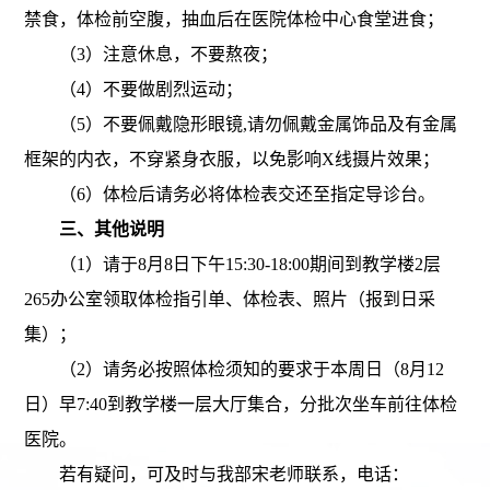
禁食，体检前空腹，抽血后在医院体检中心食堂进食；
（
3
）注意休息，不要熬夜；
（
4
）不要做剧烈运动；
（
5
）不要佩戴隐形眼镜
,
请勿佩戴金属饰品及有金属
框架的内衣，不穿紧身衣服，以免影响
X
线摄片效果；
（
6
）体检后请务必将体检表交还至指定导诊台。
三、其他说明
（
1
）请于
8
月
8
日下午
15:30-18:00
期间到教学楼
2
层
265
办公室领取体检指引单、体检表、照片（报到日采
集）；
（
2
）请务必按照体检须知的要求于本周日（
8
月
12
日）早
7:40
到教学楼一层大厅集合，分批次坐车前往体检
医院。
若有疑问，可及时与我部宋老师联系，电话：