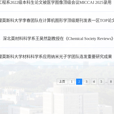
程系2022级本科生论文被医学图像顶级会议MICCAI 2025录用
理莫斯科大学李春团队在计算机图形学顶级期刊发表一区TOP论
.4，深北莫材料科学系王昊然副教授在《Chemical Society Revi
理莫斯科大学材料科学系应用纳米光子学团队连发重要研究成果
...
上页
1
2
3
4
5
8