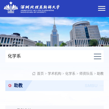
化学系
首页
>
学术机构
>
化学系
>
师资队伍
>
助教
助教
SMBU