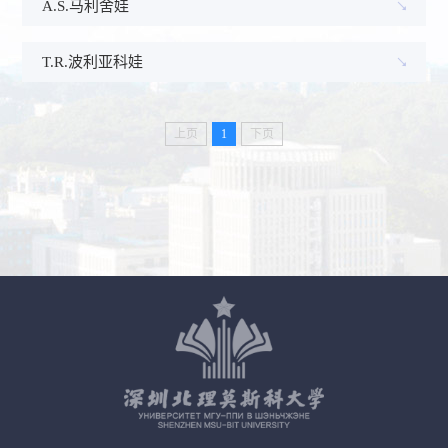
A.S.马利舍娃
T.R.波利亚科娃
上页
1
下页