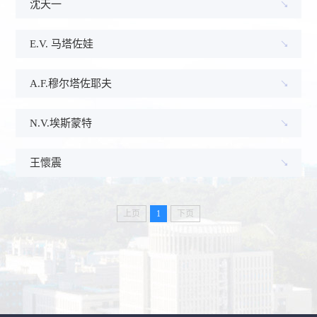
沈天一
E.V. 马塔佐娃
A.F.穆尔塔佐耶夫
N.V.埃斯蒙特
王懷震
上页
1
下页