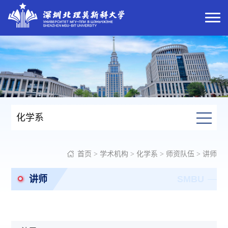
化学系
首页
>
学术机构
>
化学系
>
师资队伍
>
讲师
讲师
SMBU